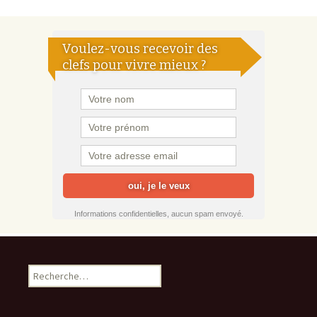
Voulez-vous recevoir des
clefs pour vivre mieux ?
Informations confidentielles, aucun spam envoyé.
Rechercher :