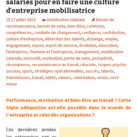
salariés pour en faire une culture
d’entreprise mobilisatrice
17 juillet 2014
mobilisation salariale
besoin de
reconnaissance
,
besoin de sens
,
bien-être
,
cohésion
,
compétences
,
conduite de changement
,
confiance
,
contribution
,
culture d'entreprise
,
détection des talents
,
échange
,
emploi
,
engagement
,
espoir
,
esprit de service
,
évolution
,
innovation
,
l'entreprise
,
l'homme et l'entreprise
,
management
,
mobilisation
salariale
,
morosité
,
motivation
,
perte de sens
,
prospérité
,
récompense
,
reconnaissance au travail
,
réussite
,
risques psycho-
sociaux
,
sport
,
stratégies opérationnelles
,
succès
,
talents
,
transmission
,
travail
,
utilité
,
valeurs
,
valorisation
,
vision
,
vivre
mieux
Performance, motivation et bien-être au travail ? Cette
triple adéquation est-elle possible dans le monde de
l’entreprise et celui des organisations ?
Ces dernières années
les entreprises ont vu