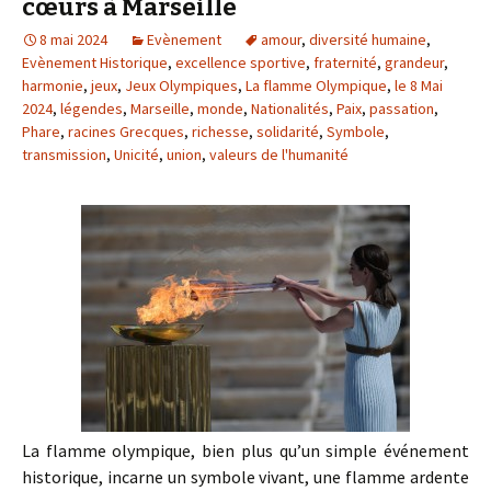
cœurs à Marseille
8 mai 2024
Evènement
amour
,
diversité humaine
,
Evènement Historique
,
excellence sportive
,
fraternité
,
grandeur
,
harmonie
,
jeux
,
Jeux Olympiques
,
La flamme Olympique
,
le 8 Mai
2024
,
légendes
,
Marseille
,
monde
,
Nationalités
,
Paix
,
passation
,
Phare
,
racines Grecques
,
richesse
,
solidarité
,
Symbole
,
transmission
,
Unicité
,
union
,
valeurs de l'humanité
La flamme olympique, bien plus qu’un simple événement
historique, incarne un symbole vivant, une flamme ardente