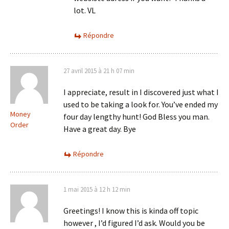
lot. VL
Répondre
27 avril 2015 à 21 h 07 min
I appreciate, result in I discovered just what I
used to be taking a look for. You’ve ended my
Money
four day lengthy hunt! God Bless you man.
Order
Have a great day. Bye
Répondre
1 mai 2015 à 12 h 12 min
Greetings! I know this is kinda off topic
however , I’d figured I’d ask. Would you be