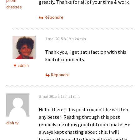
prom
greatly. Thanks for all of your time & work.
dresses
Répondre
3 mai 2015 à 19 h 24 min
Thank you, I get satisfaction with this
kind of comments.
admin
Répondre
3 mai 2015 à 18 h 51 min
Hello there! This post couldn’t be written
any better! Reading through this post
dish tv
reminds me of my good old room mate! He
always kept chatting about this. I will
forward this post to him. Fairly certain he