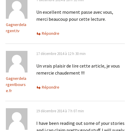
Un excellent moment passe avec vous,
merci beaucoup pour cette lecture.
Gagnerdela
rgent.tv
Répondre
17 décembre 2014 à 12 h 30 min
Un vrais plaisir de lire cette article, je vous
remercie chaudement !!!
Gagnerdela
rgentbours
Répondre
e.fr
19 décembre 2014 à 7 h 07 min
I have been reading out some of your stories
and i can claim pretty good stuff. I will surely