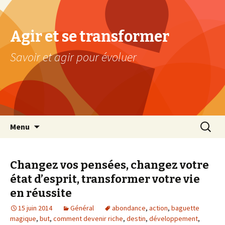
Agir et se transformer
Savoir et agir pour évoluer
Aller au contenu principal
Recherc
Menu
Changez vos pensées, changez votre
état d’esprit, transformer votre vie
en réussite
15 juin 2014
Général
abondance
,
action
,
baguette
magique
,
but
,
comment devenir riche
,
destin
,
développement
,