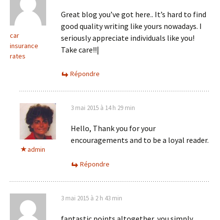
Great blog you’ve got here.. It’s hard to find
good quality writing like yours nowadays. I
car
seriously appreciate individuals like you!
insurance
Take care!!|
rates
Répondre
3 mai 2015 à 14 h 29 min
Hello, Thank you for your
encouragements and to be a loyal reader.
admin
Répondre
3 mai 2015 à 2 h 43 min
fantastic points altogether, you simply