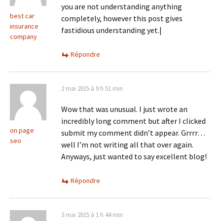
you are not understanding anything
best car
completely, however this post gives
insurance
fastidious understanding yet.|
company
Répondre
2 mai 2015 à 9 h 51 min
Wow that was unusual. I just wrote an
incredibly long comment but after I clicked
on page
submit my comment didn’t appear. Grrrr…
seo
well I’m not writing all that over again.
Anyways, just wanted to say excellent blog!
Répondre
3 mai 2015 à 1 h 44 min