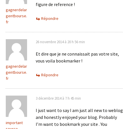
figure de reference !
gagnerdelar
gentbourse.
Répondre
fr
26 novembre 2014 à 20 h 56 min
Et dire que je ne connaissait pas votre site,
vous voila bookmarker !
gagnerdelar
gentbourse.
Répondre
fr
3 décembre 2014 à 7 h 45 min
I just want to say I am just all new to weblog
and honestly enjoyed your blog. Probably
important
I’m want to bookmark your site . You
source