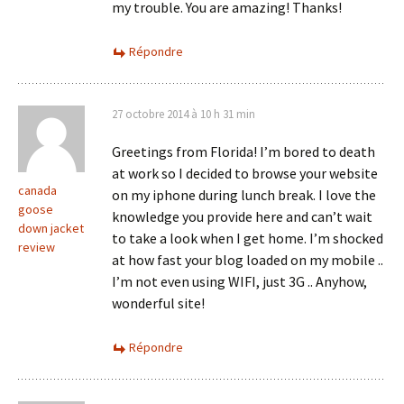
my trouble. You are amazing! Thanks!
Répondre
27 octobre 2014 à 10 h 31 min
Greetings from Florida! I’m bored to death
at work so I decided to browse your website
canada
on my iphone during lunch break. I love the
goose
knowledge you provide here and can’t wait
down jacket
to take a look when I get home. I’m shocked
review
at how fast your blog loaded on my mobile ..
I’m not even using WIFI, just 3G .. Anyhow,
wonderful site!
Répondre