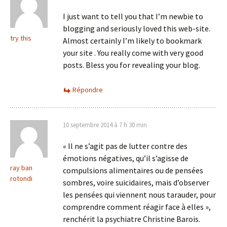
I just want to tell you that I’m newbie to
blogging and seriously loved this web-site.
try this
Almost certainly I’m likely to bookmark
your site . You really come with very good
posts. Bless you for revealing your blog.
Répondre
10 septembre 2014 à 7 h 30 min
« Il ne s’agit pas de lutter contre des
émotions négatives, qu’il s’agisse de
ray ban
compulsions alimentaires ou de pensées
rotondi
sombres, voire suicidaires, mais d’observer
les pensées qui viennent nous tarauder, pour
comprendre comment réagir face à elles »,
renchérit la psychiatre Christine Barois.