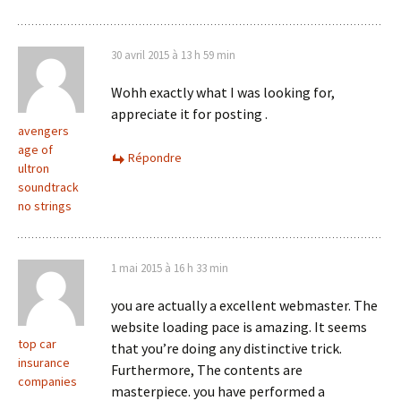
30 avril 2015 à 13 h 59 min
Wohh exactly what I was looking for,
appreciate it for posting .
avengers
age of
Répondre
ultron
soundtrack
no strings
1 mai 2015 à 16 h 33 min
you are actually a excellent webmaster. The
website loading pace is amazing. It seems
top car
that you’re doing any distinctive trick.
insurance
Furthermore, The contents are
companies
masterpiece. you have performed a