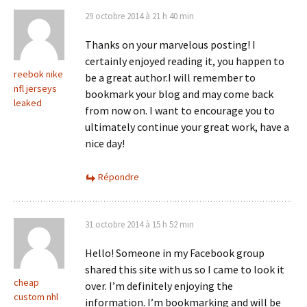
29 octobre 2014 à 21 h 40 min
Thanks on your marvelous posting! I
certainly enjoyed reading it, you happen to
reebok nike
be a great author.I will remember to
nfl jerseys
bookmark your blog and may come back
leaked
from now on. I want to encourage you to
ultimately continue your great work, have a
nice day!
Répondre
31 octobre 2014 à 15 h 52 min
Hello! Someone in my Facebook group
shared this site with us so I came to look it
cheap
over. I’m definitely enjoying the
custom nhl
information. I’m bookmarking and will be