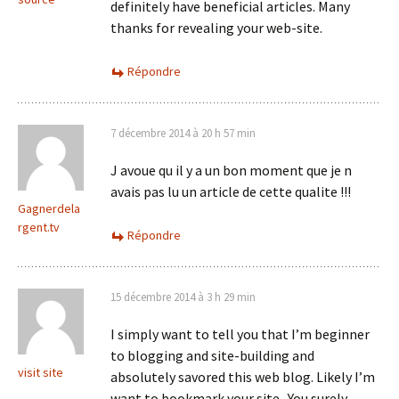
definitely have beneficial articles. Many
thanks for revealing your web-site.
Répondre
7 décembre 2014 à 20 h 57 min
J avoue qu il y a un bon moment que je n
avais pas lu un article de cette qualite !!!
Gagnerdela
rgent.tv
Répondre
15 décembre 2014 à 3 h 29 min
I simply want to tell you that I’m beginner
to blogging and site-building and
visit site
absolutely savored this web blog. Likely I’m
want to bookmark your site . You surely