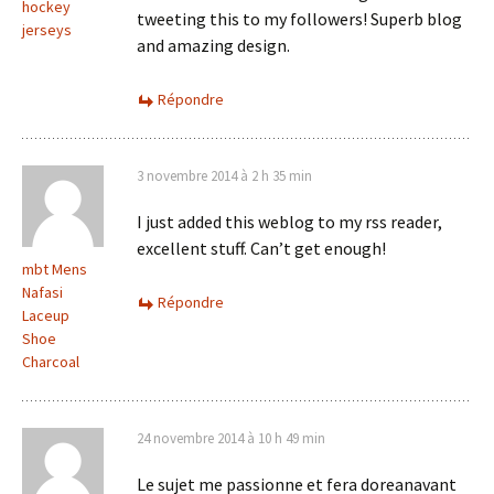
hockey
tweeting this to my followers! Superb blog
jerseys
and amazing design.
Répondre
3 novembre 2014 à 2 h 35 min
I just added this weblog to my rss reader,
excellent stuff. Can’t get enough!
mbt Mens
Nafasi
Répondre
Laceup
Shoe
Charcoal
24 novembre 2014 à 10 h 49 min
Le sujet me passionne et fera doreanavant