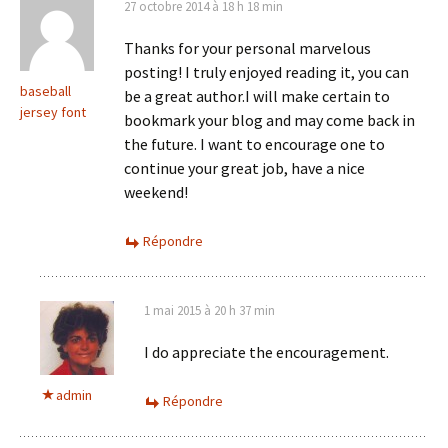
27 octobre 2014 à 18 h 18 min
Thanks for your personal marvelous
posting! I truly enjoyed reading it, you can
baseball
be a great author.I will make certain to
jersey font
bookmark your blog and may come back in
the future. I want to encourage one to
continue your great job, have a nice
weekend!
Répondre
1 mai 2015 à 20 h 37 min
I do appreciate the encouragement.
admin
Répondre