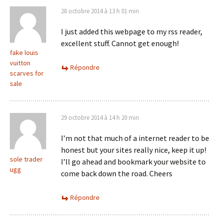
28 octobre 2014 à 13 h 01 min
I just added this webpage to my rss reader,
excellent stuff. Cannot get enough!
fake louis
vuitton
Répondre
scarves for
sale
29 octobre 2014 à 14 h 20 min
I’m not that much of a internet reader to be
honest but your sites really nice, keep it up!
sole trader
I’ll go ahead and bookmark your website to
ugg
come back down the road. Cheers
Répondre