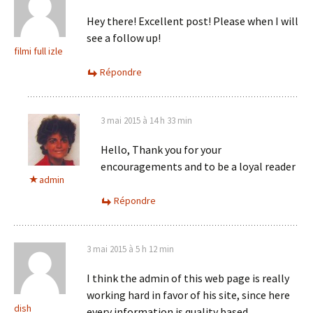
Hey there! Excellent post! Please when I will
see a follow up!
filmi full izle
Répondre
3 mai 2015 à 14 h 33 min
Hello, Thank you for your
encouragements and to be a loyal reader
admin
Répondre
3 mai 2015 à 5 h 12 min
I think the admin of this web page is really
working hard in favor of his site, since here
dish
every information is quality based