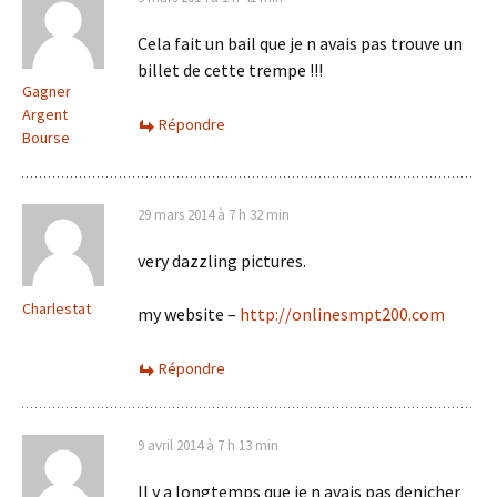
Cela fait un bail que je n avais pas trouve un
billet de cette trempe !!!
Gagner
Argent
Répondre
Bourse
29 mars 2014 à 7 h 32 min
very dazzling pictures.
Charlestat
my website –
http://onlinesmpt200.com
Répondre
9 avril 2014 à 7 h 13 min
Il y a longtemps que je n avais pas denicher