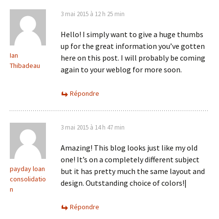
3 mai 2015 à 12 h 25 min
Hello! I simply want to give a huge thumbs
up for the great information you’ve gotten
Ian
here on this post. I will probably be coming
Thibadeau
again to your weblog for more soon.
Répondre
3 mai 2015 à 14 h 47 min
Amazing! This blog looks just like my old
one! It’s on a completely different subject
payday loan
but it has pretty much the same layout and
consolidatio
design. Outstanding choice of colors!|
n
Répondre