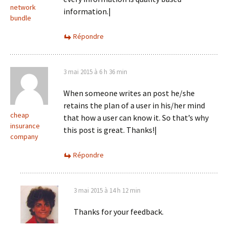
network
information.|
bundle
Répondre
3 mai 2015 à 6 h 36 min
When someone writes an post he/she
retains the plan of a user in his/her mind
cheap
that how a user can know it. So that’s why
insurance
this post is great. Thanks!|
company
Répondre
3 mai 2015 à 14 h 12 min
Thanks for your feedback.