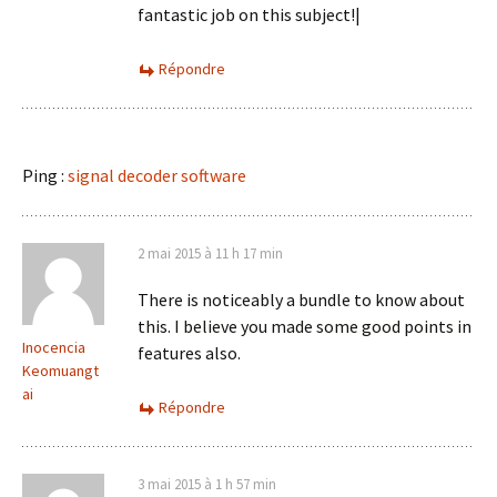
fantastic job on this subject!|
Répondre
Ping :
signal decoder software
2 mai 2015 à 11 h 17 min
There is noticeably a bundle to know about
this. I believe you made some good points in
Inocencia
features also.
Keomuangt
ai
Répondre
3 mai 2015 à 1 h 57 min