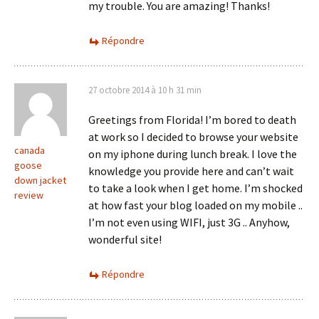
my trouble. You are amazing! Thanks!
Répondre
27 octobre 2014 à 10 h 31 min
Greetings from Florida! I’m bored to death
at work so I decided to browse your website
canada
on my iphone during lunch break. I love the
goose
knowledge you provide here and can’t wait
down jacket
to take a look when I get home. I’m shocked
review
at how fast your blog loaded on my mobile ..
I’m not even using WIFI, just 3G .. Anyhow,
wonderful site!
Répondre