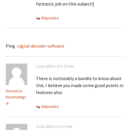
fantastic job on this subject!|
Répondre
Ping :
signal decoder software
2 mai 2015 à 11 h 17 min
There is noticeably a bundle to know about
this. I believe you made some good points in
Inocencia
features also.
Keomuangt
ai
Répondre
3 mai 2015 à 1 h 57 min