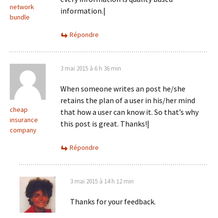
network
information.|
bundle
Répondre
3 mai 2015 à 6 h 36 min
When someone writes an post he/she
retains the plan of a user in his/her mind
cheap
that how a user can know it. So that’s why
insurance
this post is great. Thanks!|
company
Répondre
3 mai 2015 à 14 h 12 min
Thanks for your feedback.