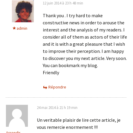
12 juin 2014 à 23 h 48 min
Thank you . I try hard to make
constructive news in order to arouse the
admin
interest and the analysis of my readers. I
consider all of them as actors of their life
and it is with a great pleasure that I wish
to improve their perception. I am happy
to discover you my next article. Very soon.
You can bookmark my blog.
Friendly
Répondre
24 mai 2014 à 21 h 19 min
Un veritable plaisir de lire cette article, je
vous remercie enormement !!!
Arrondir