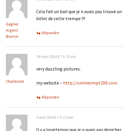
Cela fait un bail que je n avais pas trouve un
billet de cette trempe !!!
Gagner
Argent
Répondre
Bourse
29 mars 2014 à 7 h 32 min
very dazzling pictures.
Charlestat
my website –
http://onlinesmpt200.com
Répondre
9 avril 2014 à 7 h 13 min
Il y a longtemps que je n avais pas denicher