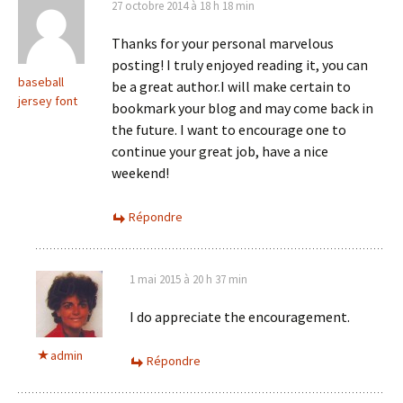
27 octobre 2014 à 18 h 18 min
Thanks for your personal marvelous
posting! I truly enjoyed reading it, you can
baseball
be a great author.I will make certain to
jersey font
bookmark your blog and may come back in
the future. I want to encourage one to
continue your great job, have a nice
weekend!
Répondre
1 mai 2015 à 20 h 37 min
I do appreciate the encouragement.
admin
Répondre