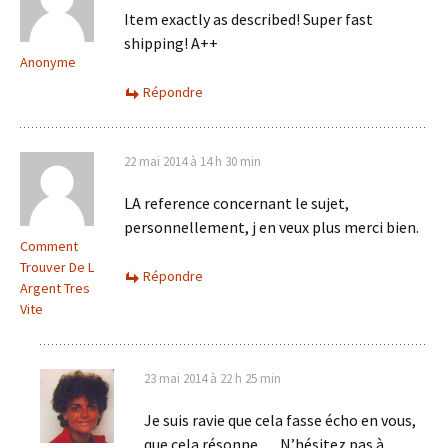
Item exactly as described! Super fast
shipping! A++
Anonyme
Répondre
22 mai 2014 à 14 h 30 min
LA reference concernant le sujet,
personnellement, j en veux plus merci bien.
Comment
Trouver De L
Répondre
Argent Tres
Vite
23 mai 2014 à 22 h 25 min
Je suis ravie que cela fasse écho en vous,
que cela résonne … N’hésitez pas à