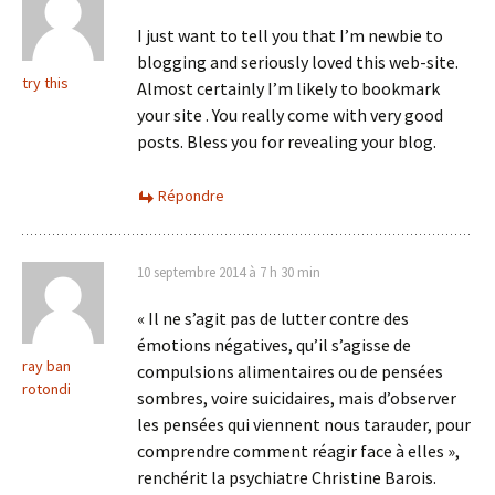
I just want to tell you that I’m newbie to
blogging and seriously loved this web-site.
try this
Almost certainly I’m likely to bookmark
your site . You really come with very good
posts. Bless you for revealing your blog.
Répondre
10 septembre 2014 à 7 h 30 min
« Il ne s’agit pas de lutter contre des
émotions négatives, qu’il s’agisse de
ray ban
compulsions alimentaires ou de pensées
rotondi
sombres, voire suicidaires, mais d’observer
les pensées qui viennent nous tarauder, pour
comprendre comment réagir face à elles »,
renchérit la psychiatre Christine Barois.