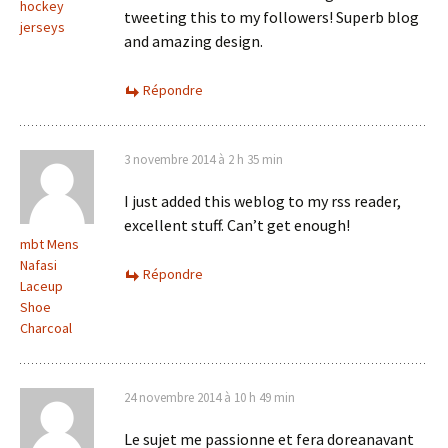
hockey
tweeting this to my followers! Superb blog
jerseys
and amazing design.
Répondre
3 novembre 2014 à 2 h 35 min
I just added this weblog to my rss reader,
excellent stuff. Can’t get enough!
mbt Mens
Nafasi
Répondre
Laceup
Shoe
Charcoal
24 novembre 2014 à 10 h 49 min
Le sujet me passionne et fera doreanavant