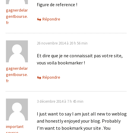
figure de reference !
gagnerdelar
gentbourse.
Répondre
fr
26 novembre 2014 à 20 h 56 min
Et dire que je ne connaissait pas votre site,
vous voila bookmarker !
gagnerdelar
gentbourse.
Répondre
fr
3 décembre 2014 à 7 h 45 min
I just want to say I am just all new to weblog
and honestly enjoyed your blog. Probably
important
I’m want to bookmark your site . You
source