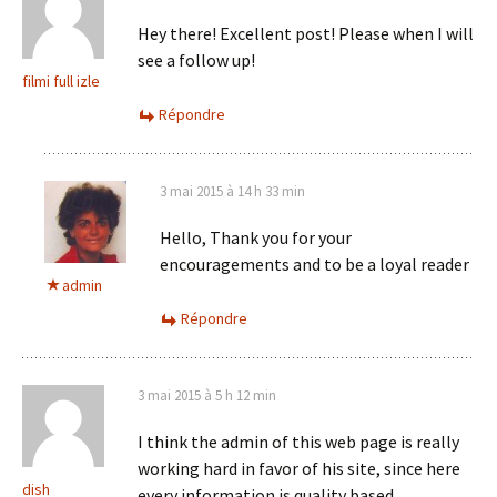
Hey there! Excellent post! Please when I will
see a follow up!
filmi full izle
Répondre
3 mai 2015 à 14 h 33 min
Hello, Thank you for your
encouragements and to be a loyal reader
admin
Répondre
3 mai 2015 à 5 h 12 min
I think the admin of this web page is really
working hard in favor of his site, since here
dish
every information is quality based