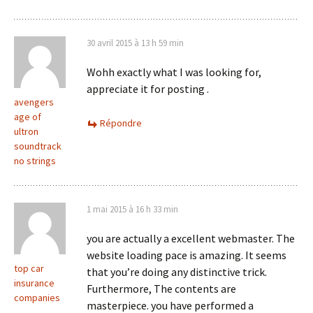
30 avril 2015 à 13 h 59 min
Wohh exactly what I was looking for,
appreciate it for posting .
avengers
age of
Répondre
ultron
soundtrack
no strings
1 mai 2015 à 16 h 33 min
you are actually a excellent webmaster. The
website loading pace is amazing. It seems
top car
that you’re doing any distinctive trick.
insurance
Furthermore, The contents are
companies
masterpiece. you have performed a