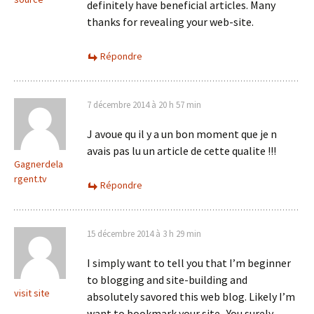
definitely have beneficial articles. Many
thanks for revealing your web-site.
Répondre
7 décembre 2014 à 20 h 57 min
J avoue qu il y a un bon moment que je n
avais pas lu un article de cette qualite !!!
Gagnerdela
rgent.tv
Répondre
15 décembre 2014 à 3 h 29 min
I simply want to tell you that I’m beginner
to blogging and site-building and
visit site
absolutely savored this web blog. Likely I’m
want to bookmark your site . You surely