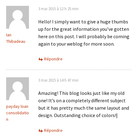
3 mai 2015 à 12 h 25 min
Hello! I simply want to give a huge thumbs
up for the great information you’ve gotten
Ian
here on this post. I will probably be coming
Thibadeau
again to your weblog for more soon.
Répondre
3 mai 2015 à 14 h 47 min
Amazing! This blog looks just like my old
one! It’s on a completely different subject
payday loan
but it has pretty much the same layout and
consolidatio
design. Outstanding choice of colors!|
n
Répondre