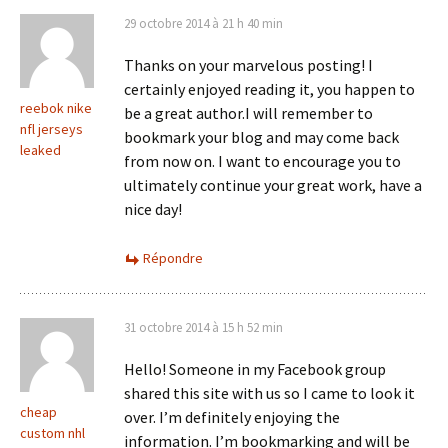
29 octobre 2014 à 21 h 40 min
Thanks on your marvelous posting! I
certainly enjoyed reading it, you happen to
reebok nike
be a great author.I will remember to
nfl jerseys
bookmark your blog and may come back
leaked
from now on. I want to encourage you to
ultimately continue your great work, have a
nice day!
Répondre
31 octobre 2014 à 15 h 52 min
Hello! Someone in my Facebook group
shared this site with us so I came to look it
cheap
over. I’m definitely enjoying the
custom nhl
information. I’m bookmarking and will be