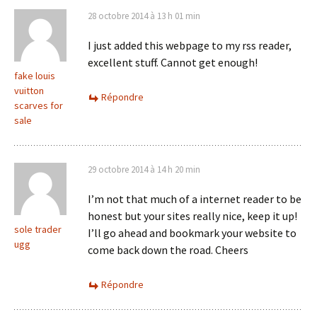
28 octobre 2014 à 13 h 01 min
I just added this webpage to my rss reader,
excellent stuff. Cannot get enough!
fake louis
vuitton
Répondre
scarves for
sale
29 octobre 2014 à 14 h 20 min
I’m not that much of a internet reader to be
honest but your sites really nice, keep it up!
sole trader
I’ll go ahead and bookmark your website to
ugg
come back down the road. Cheers
Répondre