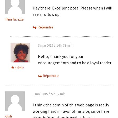
Hey there! Excellent post! Please when I will
see a follow up!
filmi full izle
Répondre
3 mai 2015 à 14 h 33 min
Hello, Thank you for your
encouragements and to be a loyal reader
admin
Répondre
3 mai 2015 à 5 h 12 min
I think the admin of this web page is really
working hard in favor of his site, since here
dish
every information is quality based