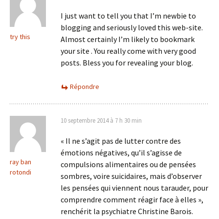
I just want to tell you that I’m newbie to
blogging and seriously loved this web-site.
try this
Almost certainly I’m likely to bookmark
your site . You really come with very good
posts. Bless you for revealing your blog.
Répondre
10 septembre 2014 à 7 h 30 min
« Il ne s’agit pas de lutter contre des
émotions négatives, qu’il s’agisse de
ray ban
compulsions alimentaires ou de pensées
rotondi
sombres, voire suicidaires, mais d’observer
les pensées qui viennent nous tarauder, pour
comprendre comment réagir face à elles »,
renchérit la psychiatre Christine Barois.