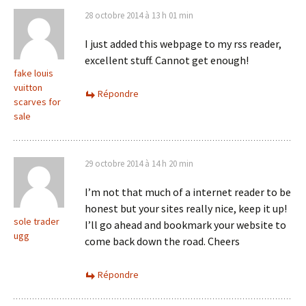
28 octobre 2014 à 13 h 01 min
I just added this webpage to my rss reader,
excellent stuff. Cannot get enough!
fake louis
vuitton
Répondre
scarves for
sale
29 octobre 2014 à 14 h 20 min
I’m not that much of a internet reader to be
honest but your sites really nice, keep it up!
sole trader
I’ll go ahead and bookmark your website to
ugg
come back down the road. Cheers
Répondre