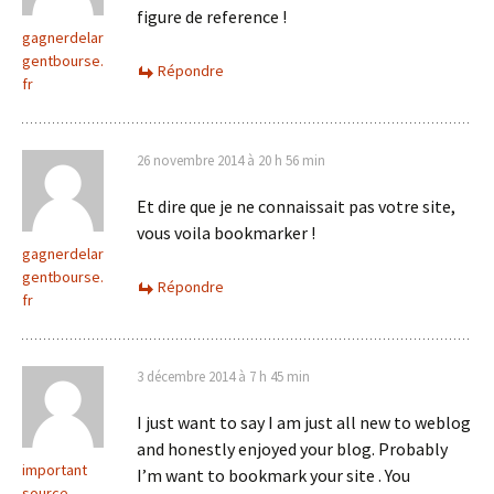
figure de reference !
gagnerdelar
gentbourse.
Répondre
fr
26 novembre 2014 à 20 h 56 min
Et dire que je ne connaissait pas votre site,
vous voila bookmarker !
gagnerdelar
gentbourse.
Répondre
fr
3 décembre 2014 à 7 h 45 min
I just want to say I am just all new to weblog
and honestly enjoyed your blog. Probably
important
I’m want to bookmark your site . You
source