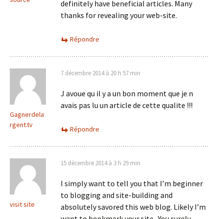
definitely have beneficial articles. Many
thanks for revealing your web-site.
Répondre
7 décembre 2014 à 20 h 57 min
J avoue qu il y a un bon moment que je n
avais pas lu un article de cette qualite !!!
Gagnerdela
rgent.tv
Répondre
15 décembre 2014 à 3 h 29 min
I simply want to tell you that I’m beginner
to blogging and site-building and
visit site
absolutely savored this web blog. Likely I’m
want to bookmark your site . You surely