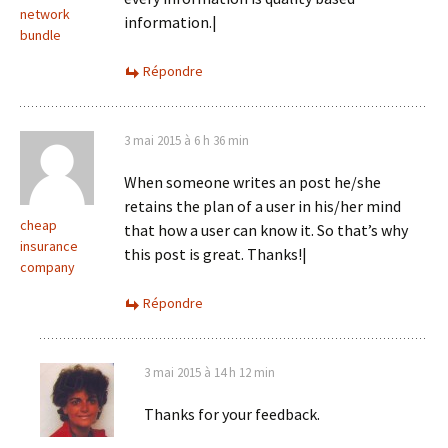
network
information.|
bundle
Répondre
3 mai 2015 à 6 h 36 min
When someone writes an post he/she
retains the plan of a user in his/her mind
cheap
that how a user can know it. So that’s why
insurance
this post is great. Thanks!|
company
Répondre
3 mai 2015 à 14 h 12 min
Thanks for your feedback.