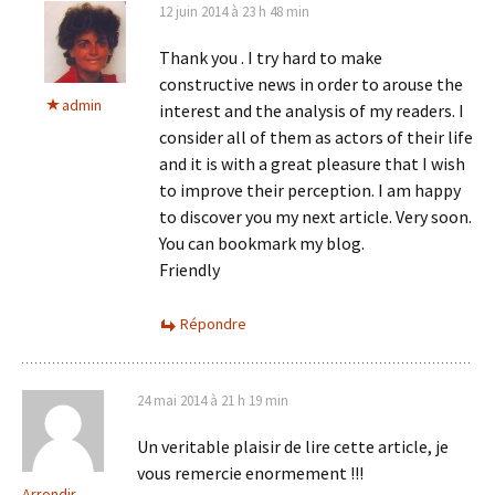
12 juin 2014 à 23 h 48 min
Thank you . I try hard to make
constructive news in order to arouse the
admin
interest and the analysis of my readers. I
consider all of them as actors of their life
and it is with a great pleasure that I wish
to improve their perception. I am happy
to discover you my next article. Very soon.
You can bookmark my blog.
Friendly
Répondre
24 mai 2014 à 21 h 19 min
Un veritable plaisir de lire cette article, je
vous remercie enormement !!!
Arrondir