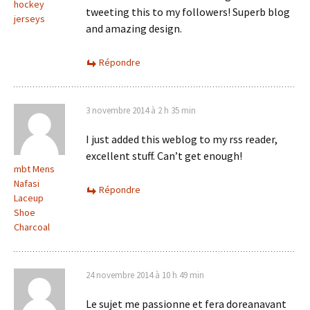
hockey
tweeting this to my followers! Superb blog
jerseys
and amazing design.
Répondre
3 novembre 2014 à 2 h 35 min
I just added this weblog to my rss reader,
excellent stuff. Can’t get enough!
mbt Mens
Nafasi
Répondre
Laceup
Shoe
Charcoal
24 novembre 2014 à 10 h 49 min
Le sujet me passionne et fera doreanavant