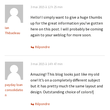
3 mai 2015 à 12 h 25 min
Hello! I simply want to give a huge thumbs
up for the great information you’ve gotten
Ian
here on this post. I will probably be coming
Thibadeau
again to your weblog for more soon.
Répondre
3 mai 2015 à 14 h 47 min
Amazing! This blog looks just like my old
one! It’s on a completely different subject
payday loan
but it has pretty much the same layout and
consolidatio
design. Outstanding choice of colors!|
n
Répondre