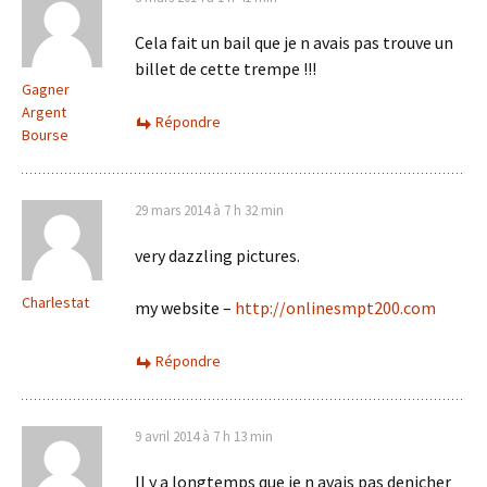
Cela fait un bail que je n avais pas trouve un
billet de cette trempe !!!
Gagner
Argent
Répondre
Bourse
29 mars 2014 à 7 h 32 min
very dazzling pictures.
Charlestat
my website –
http://onlinesmpt200.com
Répondre
9 avril 2014 à 7 h 13 min
Il y a longtemps que je n avais pas denicher