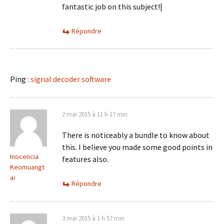
fantastic job on this subject!|
Répondre
Ping :
signal decoder software
2 mai 2015 à 11 h 17 min
There is noticeably a bundle to know about
this. I believe you made some good points in
Inocencia
features also.
Keomuangt
ai
Répondre
3 mai 2015 à 1 h 57 min