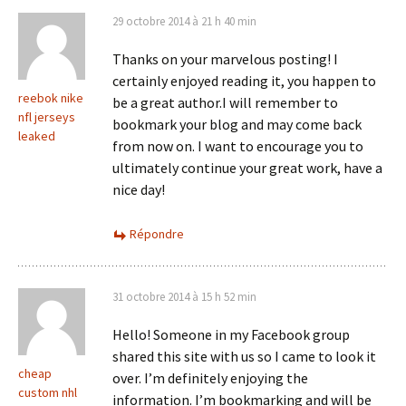
29 octobre 2014 à 21 h 40 min
Thanks on your marvelous posting! I
certainly enjoyed reading it, you happen to
reebok nike
be a great author.I will remember to
nfl jerseys
bookmark your blog and may come back
leaked
from now on. I want to encourage you to
ultimately continue your great work, have a
nice day!
Répondre
31 octobre 2014 à 15 h 52 min
Hello! Someone in my Facebook group
shared this site with us so I came to look it
cheap
over. I’m definitely enjoying the
custom nhl
information. I’m bookmarking and will be