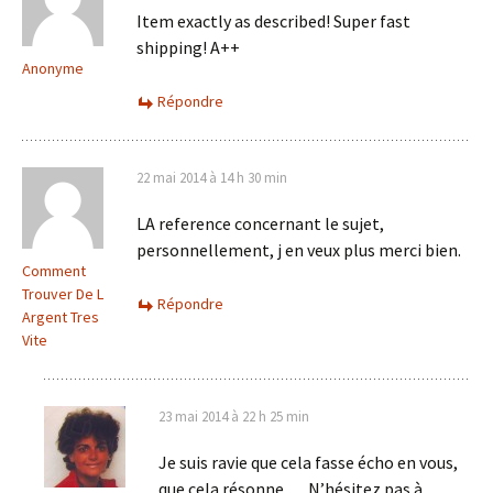
Item exactly as described! Super fast
shipping! A++
Anonyme
Répondre
22 mai 2014 à 14 h 30 min
LA reference concernant le sujet,
personnellement, j en veux plus merci bien.
Comment
Trouver De L
Répondre
Argent Tres
Vite
23 mai 2014 à 22 h 25 min
Je suis ravie que cela fasse écho en vous,
que cela résonne … N’hésitez pas à