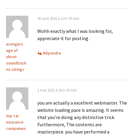
30 avril 2015 à 13 h 59 min
Wohh exactly what I was looking for,
appreciate it for posting .
avengers
age of
Répondre
ultron
soundtrack
no strings
1 mai 2015 à 16 h 33 min
you are actually a excellent webmaster. The
website loading pace is amazing. It seems
top car
that you’re doing any distinctive trick.
insurance
Furthermore, The contents are
companies
masterpiece. you have performed a