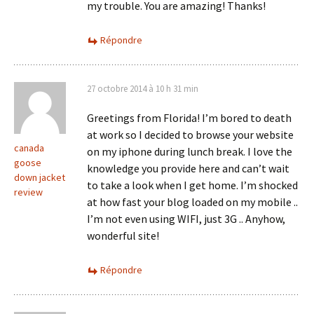
my trouble. You are amazing! Thanks!
Répondre
27 octobre 2014 à 10 h 31 min
Greetings from Florida! I’m bored to death
at work so I decided to browse your website
canada
on my iphone during lunch break. I love the
goose
knowledge you provide here and can’t wait
down jacket
to take a look when I get home. I’m shocked
review
at how fast your blog loaded on my mobile ..
I’m not even using WIFI, just 3G .. Anyhow,
wonderful site!
Répondre