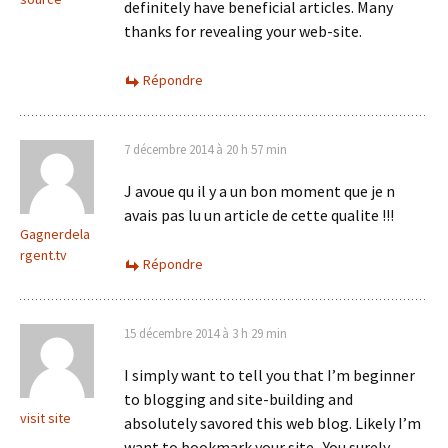
definitely have beneficial articles. Many
thanks for revealing your web-site.
Répondre
7 décembre 2014 à 20 h 57 min
J avoue qu il y a un bon moment que je n
avais pas lu un article de cette qualite !!!
Gagnerdela
rgent.tv
Répondre
15 décembre 2014 à 3 h 29 min
I simply want to tell you that I’m beginner
to blogging and site-building and
visit site
absolutely savored this web blog. Likely I’m
want to bookmark your site . You surely