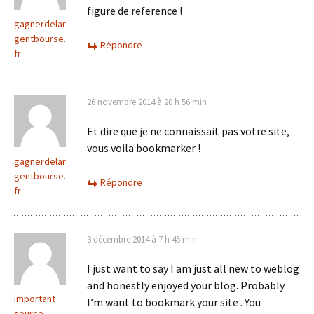
figure de reference !
gagnerdelar
gentbourse.
Répondre
fr
26 novembre 2014 à 20 h 56 min
Et dire que je ne connaissait pas votre site,
vous voila bookmarker !
gagnerdelar
gentbourse.
Répondre
fr
3 décembre 2014 à 7 h 45 min
I just want to say I am just all new to weblog
and honestly enjoyed your blog. Probably
important
I’m want to bookmark your site . You
source