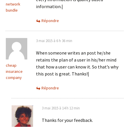
network
information.|
bundle
Répondre
3 mai 2015 à 6 h 36 min
When someone writes an post he/she
retains the plan of a user in his/her mind
cheap
that how a user can know it. So that’s why
insurance
this post is great. Thanks!|
company
Répondre
3 mai 2015 à 14 h 12 min
Thanks for your feedback.