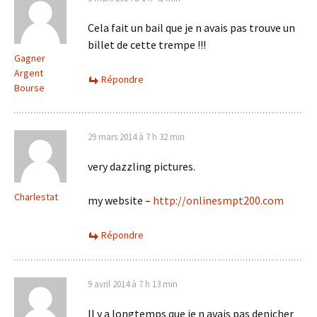
Cela fait un bail que je n avais pas trouve un
billet de cette trempe !!!
Gagner
Argent
Répondre
Bourse
29 mars 2014 à 7 h 32 min
very dazzling pictures.
Charlestat
my website –
http://onlinesmpt200.com
Répondre
9 avril 2014 à 7 h 13 min
Il y a longtemps que je n avais pas denicher