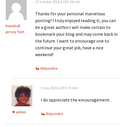
27 octobre 2014 à 18 h 18 min
Thanks for your personal marvelous
posting! I truly enjoyed reading it, you can
baseball
be a great author.I will make certain to
jersey font
bookmark your blog and may come back in
the future. I want to encourage one to
continue your great job, have a nice
weekend!
Répondre
1 mai 2015 à 20 h 37 min
I do appreciate the encouragement.
admin
Répondre