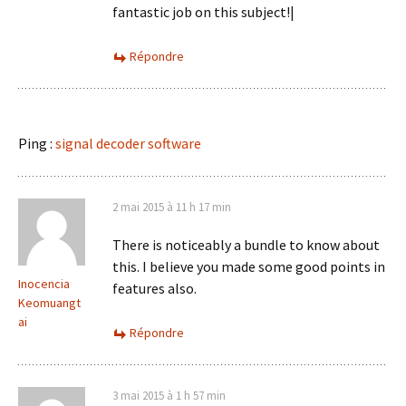
fantastic job on this subject!|
Répondre
Ping :
signal decoder software
2 mai 2015 à 11 h 17 min
There is noticeably a bundle to know about
this. I believe you made some good points in
Inocencia
features also.
Keomuangt
ai
Répondre
3 mai 2015 à 1 h 57 min