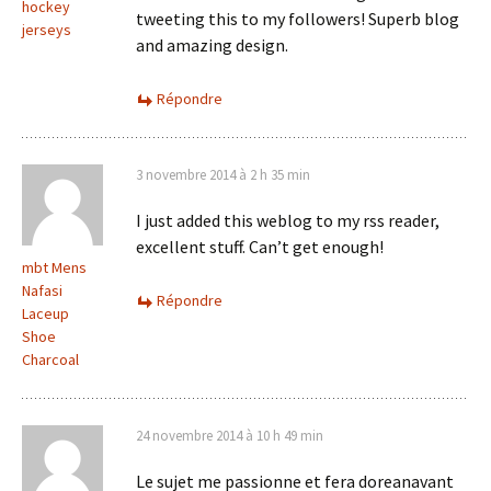
hockey
tweeting this to my followers! Superb blog
jerseys
and amazing design.
Répondre
3 novembre 2014 à 2 h 35 min
I just added this weblog to my rss reader,
excellent stuff. Can’t get enough!
mbt Mens
Nafasi
Répondre
Laceup
Shoe
Charcoal
24 novembre 2014 à 10 h 49 min
Le sujet me passionne et fera doreanavant