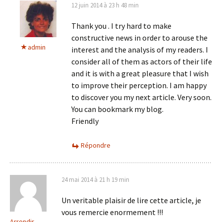
12 juin 2014 à 23 h 48 min
Thank you . I try hard to make
constructive news in order to arouse the
admin
interest and the analysis of my readers. I
consider all of them as actors of their life
and it is with a great pleasure that I wish
to improve their perception. I am happy
to discover you my next article. Very soon.
You can bookmark my blog.
Friendly
Répondre
24 mai 2014 à 21 h 19 min
Un veritable plaisir de lire cette article, je
vous remercie enormement !!!
Arrondir