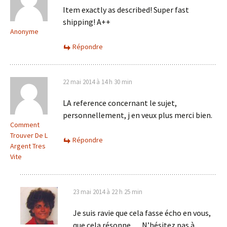
Item exactly as described! Super fast
shipping! A++
Anonyme
Répondre
22 mai 2014 à 14 h 30 min
LA reference concernant le sujet,
personnellement, j en veux plus merci bien.
Comment
Trouver De L
Répondre
Argent Tres
Vite
23 mai 2014 à 22 h 25 min
Je suis ravie que cela fasse écho en vous,
que cela résonne … N’hésitez pas à