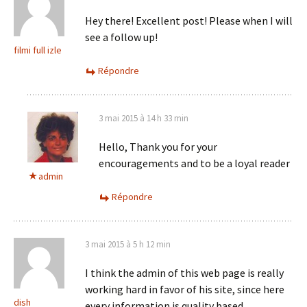
Hey there! Excellent post! Please when I will
see a follow up!
filmi full izle
Répondre
3 mai 2015 à 14 h 33 min
Hello, Thank you for your
encouragements and to be a loyal reader
admin
Répondre
3 mai 2015 à 5 h 12 min
I think the admin of this web page is really
working hard in favor of his site, since here
dish
every information is quality based