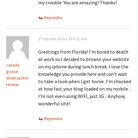
my trouble. You are amazing! Thanks!
Répondre
27 octobre 2014 à 10 h 31 min
Greetings from Florida! I’m bored to death
at work so I decided to browse your website
canada
on my iphone during lunch break. I love the
goose
knowledge you provide here and can’t wait
down jacket
to take a look when I get home. I’m shocked
review
at how fast your blog loaded on my mobile ..
I’m not even using WIFI, just 3G .. Anyhow,
wonderful site!
Répondre