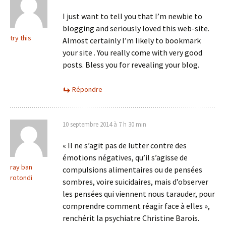
I just want to tell you that I’m newbie to
blogging and seriously loved this web-site.
try this
Almost certainly I’m likely to bookmark
your site . You really come with very good
posts. Bless you for revealing your blog.
Répondre
10 septembre 2014 à 7 h 30 min
« Il ne s’agit pas de lutter contre des
émotions négatives, qu’il s’agisse de
ray ban
compulsions alimentaires ou de pensées
rotondi
sombres, voire suicidaires, mais d’observer
les pensées qui viennent nous tarauder, pour
comprendre comment réagir face à elles »,
renchérit la psychiatre Christine Barois.