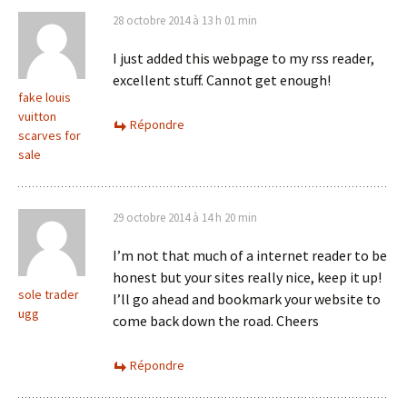
28 octobre 2014 à 13 h 01 min
I just added this webpage to my rss reader,
excellent stuff. Cannot get enough!
fake louis
vuitton
Répondre
scarves for
sale
29 octobre 2014 à 14 h 20 min
I’m not that much of a internet reader to be
honest but your sites really nice, keep it up!
sole trader
I’ll go ahead and bookmark your website to
ugg
come back down the road. Cheers
Répondre