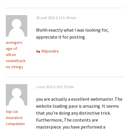
30 avril 2015 à 13 h 59 min
Wohh exactly what I was looking for,
appreciate it for posting .
avengers
age of
Répondre
ultron
soundtrack
no strings
1 mai 2015 à 16 h 33 min
you are actually a excellent webmaster. The
website loading pace is amazing. It seems
top car
that you’re doing any distinctive trick.
insurance
Furthermore, The contents are
companies
masterpiece. you have performed a