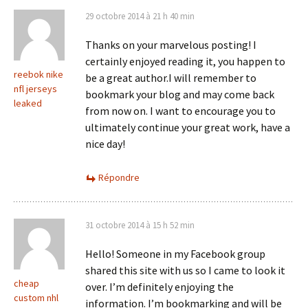
29 octobre 2014 à 21 h 40 min
Thanks on your marvelous posting! I
certainly enjoyed reading it, you happen to
reebok nike
be a great author.I will remember to
nfl jerseys
bookmark your blog and may come back
leaked
from now on. I want to encourage you to
ultimately continue your great work, have a
nice day!
Répondre
31 octobre 2014 à 15 h 52 min
Hello! Someone in my Facebook group
shared this site with us so I came to look it
cheap
over. I’m definitely enjoying the
custom nhl
information. I’m bookmarking and will be