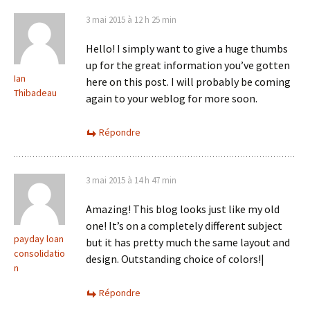
3 mai 2015 à 12 h 25 min
Hello! I simply want to give a huge thumbs
up for the great information you’ve gotten
Ian
here on this post. I will probably be coming
Thibadeau
again to your weblog for more soon.
Répondre
3 mai 2015 à 14 h 47 min
Amazing! This blog looks just like my old
one! It’s on a completely different subject
payday loan
but it has pretty much the same layout and
consolidatio
design. Outstanding choice of colors!|
n
Répondre