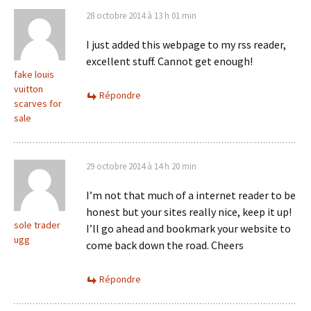
28 octobre 2014 à 13 h 01 min
I just added this webpage to my rss reader,
excellent stuff. Cannot get enough!
fake louis
vuitton
Répondre
scarves for
sale
29 octobre 2014 à 14 h 20 min
I’m not that much of a internet reader to be
honest but your sites really nice, keep it up!
sole trader
I’ll go ahead and bookmark your website to
ugg
come back down the road. Cheers
Répondre