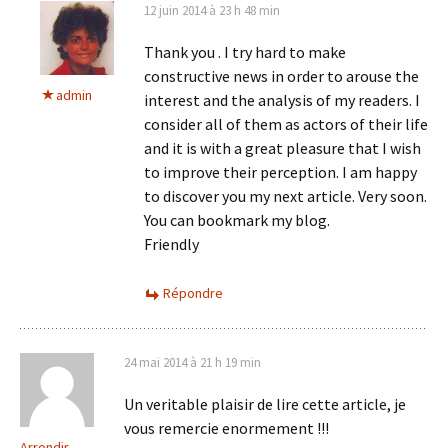
12 juin 2014 à 23 h 48 min
Thank you . I try hard to make
constructive news in order to arouse the
admin
interest and the analysis of my readers. I
consider all of them as actors of their life
and it is with a great pleasure that I wish
to improve their perception. I am happy
to discover you my next article. Very soon.
You can bookmark my blog.
Friendly
Répondre
24 mai 2014 à 21 h 19 min
Un veritable plaisir de lire cette article, je
vous remercie enormement !!!
Arrondir