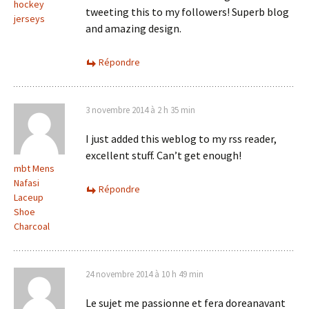
hockey
tweeting this to my followers! Superb blog
jerseys
and amazing design.
Répondre
3 novembre 2014 à 2 h 35 min
I just added this weblog to my rss reader,
excellent stuff. Can’t get enough!
mbt Mens
Nafasi
Répondre
Laceup
Shoe
Charcoal
24 novembre 2014 à 10 h 49 min
Le sujet me passionne et fera doreanavant