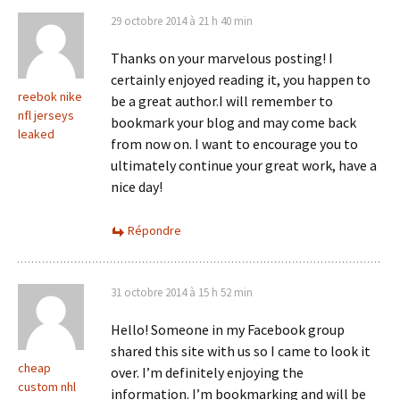
29 octobre 2014 à 21 h 40 min
Thanks on your marvelous posting! I
certainly enjoyed reading it, you happen to
reebok nike
be a great author.I will remember to
nfl jerseys
bookmark your blog and may come back
leaked
from now on. I want to encourage you to
ultimately continue your great work, have a
nice day!
Répondre
31 octobre 2014 à 15 h 52 min
Hello! Someone in my Facebook group
shared this site with us so I came to look it
cheap
over. I’m definitely enjoying the
custom nhl
information. I’m bookmarking and will be