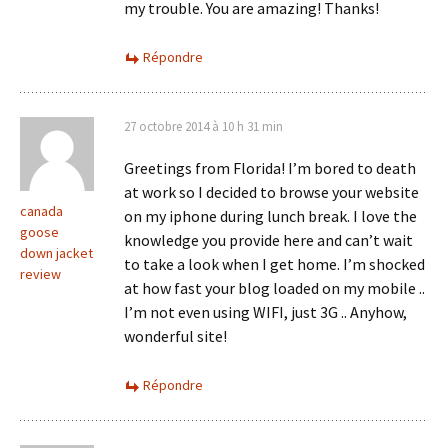
my trouble. You are amazing! Thanks!
Répondre
27 octobre 2014 à 10 h 31 min
Greetings from Florida! I’m bored to death
at work so I decided to browse your website
canada
on my iphone during lunch break. I love the
goose
knowledge you provide here and can’t wait
down jacket
to take a look when I get home. I’m shocked
review
at how fast your blog loaded on my mobile ..
I’m not even using WIFI, just 3G .. Anyhow,
wonderful site!
Répondre