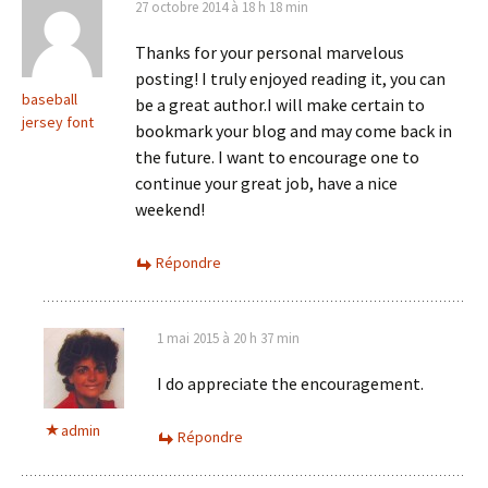
27 octobre 2014 à 18 h 18 min
Thanks for your personal marvelous
posting! I truly enjoyed reading it, you can
baseball
be a great author.I will make certain to
jersey font
bookmark your blog and may come back in
the future. I want to encourage one to
continue your great job, have a nice
weekend!
Répondre
1 mai 2015 à 20 h 37 min
I do appreciate the encouragement.
admin
Répondre