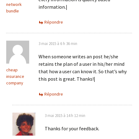
network
information.|
bundle
Répondre
3 mai 2015 à 6 h 36 min
When someone writes an post he/she
retains the plan of a user in his/her mind
cheap
that how a user can know it. So that’s why
insurance
this post is great. Thanks!|
company
Répondre
3 mai 2015 à 14 h 12 min
Thanks for your feedback.