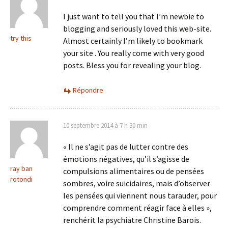
I just want to tell you that I’m newbie to
blogging and seriously loved this web-site.
try this
Almost certainly I’m likely to bookmark
your site . You really come with very good
posts. Bless you for revealing your blog.
Répondre
10 septembre 2014 à 7 h 30 min
« Il ne s’agit pas de lutter contre des
émotions négatives, qu’il s’agisse de
ray ban
compulsions alimentaires ou de pensées
rotondi
sombres, voire suicidaires, mais d’observer
les pensées qui viennent nous tarauder, pour
comprendre comment réagir face à elles »,
renchérit la psychiatre Christine Barois.