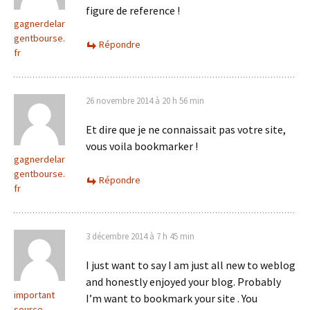
figure de reference !
gagnerdelar
gentbourse.
Répondre
fr
26 novembre 2014 à 20 h 56 min
Et dire que je ne connaissait pas votre site,
vous voila bookmarker !
gagnerdelar
gentbourse.
Répondre
fr
3 décembre 2014 à 7 h 45 min
I just want to say I am just all new to weblog
and honestly enjoyed your blog. Probably
important
I’m want to bookmark your site . You
source