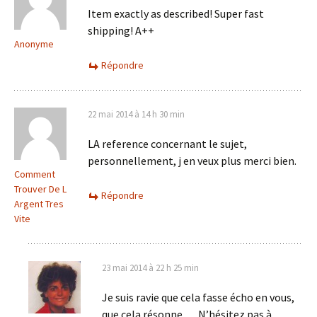
Item exactly as described! Super fast
shipping! A++
Anonyme
Répondre
22 mai 2014 à 14 h 30 min
LA reference concernant le sujet,
personnellement, j en veux plus merci bien.
Comment
Trouver De L
Répondre
Argent Tres
Vite
23 mai 2014 à 22 h 25 min
Je suis ravie que cela fasse écho en vous,
que cela résonne … N’hésitez pas à