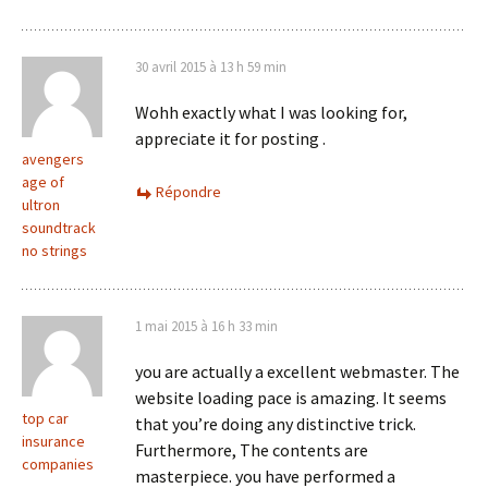
30 avril 2015 à 13 h 59 min
Wohh exactly what I was looking for,
appreciate it for posting .
avengers
age of
Répondre
ultron
soundtrack
no strings
1 mai 2015 à 16 h 33 min
you are actually a excellent webmaster. The
website loading pace is amazing. It seems
top car
that you’re doing any distinctive trick.
insurance
Furthermore, The contents are
companies
masterpiece. you have performed a