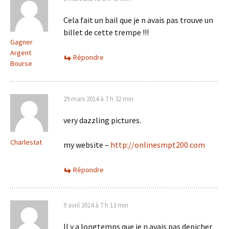
Cela fait un bail que je n avais pas trouve un
billet de cette trempe !!!
Gagner
Argent
Répondre
Bourse
29 mars 2014 à 7 h 32 min
very dazzling pictures.
Charlestat
my website –
http://onlinesmpt200.com
Répondre
9 avril 2014 à 7 h 13 min
Il y a longtemps que je n avais pas denicher