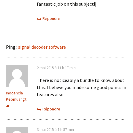
fantastic job on this subject!|
Répondre
Ping :
signal decoder software
2 mai 2015 à 11 h 17 min
There is noticeably a bundle to know about
this. I believe you made some good points in
Inocencia
features also.
Keomuangt
ai
Répondre
3 mai 2015 à 1 h 57 min