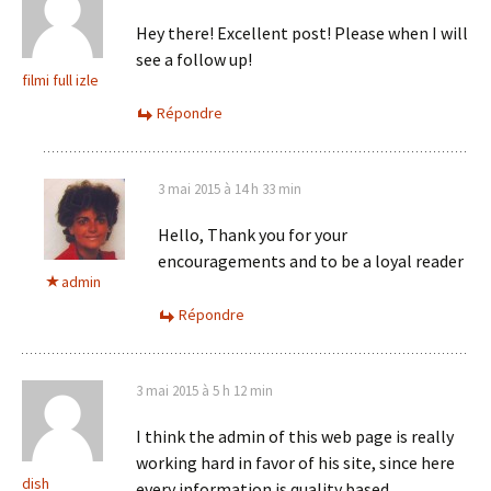
Hey there! Excellent post! Please when I will
see a follow up!
filmi full izle
Répondre
3 mai 2015 à 14 h 33 min
Hello, Thank you for your
encouragements and to be a loyal reader
admin
Répondre
3 mai 2015 à 5 h 12 min
I think the admin of this web page is really
working hard in favor of his site, since here
dish
every information is quality based