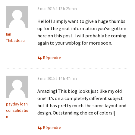
3 mai 2015 à 12 h 25 min
Hello! I simply want to give a huge thumbs
up for the great information you’ve gotten
Ian
here on this post. I will probably be coming
Thibadeau
again to your weblog for more soon.
Répondre
3 mai 2015 à 14 h 47 min
Amazing! This blog looks just like my old
one! It’s on a completely different subject
payday loan
but it has pretty much the same layout and
consolidatio
design. Outstanding choice of colors!|
n
Répondre