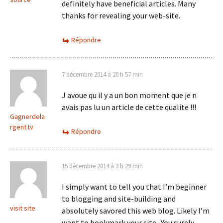
definitely have beneficial articles. Many
thanks for revealing your web-site.
Répondre
7 décembre 2014 à 20 h 57 min
J avoue qu il y a un bon moment que je n
avais pas lu un article de cette qualite !!!
Gagnerdela
rgent.tv
Répondre
15 décembre 2014 à 3 h 29 min
I simply want to tell you that I’m beginner
to blogging and site-building and
visit site
absolutely savored this web blog. Likely I’m
want to bookmark your site . You surely