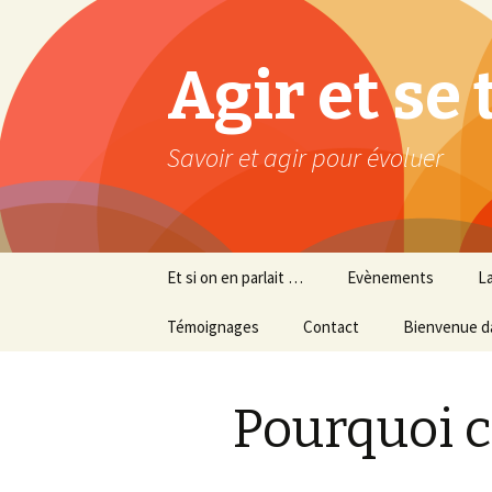
Agir et se
Savoir et agir pour évoluer
Aller au contenu principal
Et si on en parlait …
Evènements
La
Témoignages
Contact
Bienvenue d
Pourquoi c