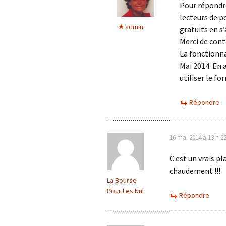
Pour répondr
lecteurs de p
admin
gratuits en s
Merci de conti
La fonctionna
Mai 2014. En 
utiliser le f
Répondre
16 mai 2014 à 13 h 2
C est un vrais pl
chaudement !!!
La Bourse
Pour Les Nul
Répondre