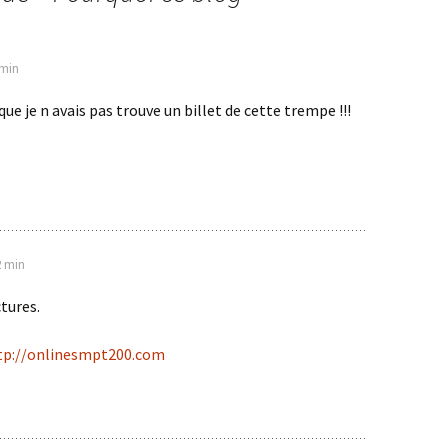
 min
 que je n avais pas trouve un billet de cette trempe !!!
2 min
ctures.
tp://onlinesmpt200.com