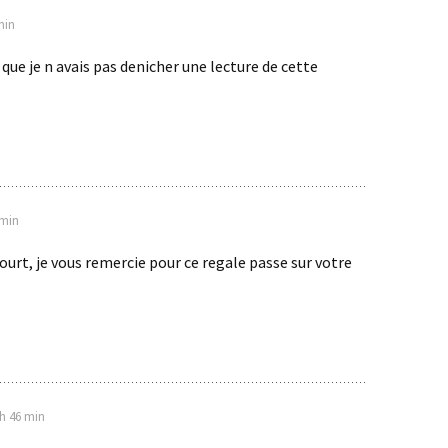
min
 que je n avais pas denicher une lecture de cette
 min
urt, je vous remercie pour ce regale passe sur votre
 h 46 min