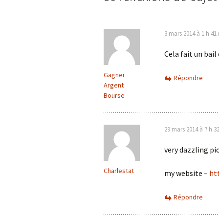
3 mars 2014 à 1 h 41
Cela fait un bail
Gagner
Répondre
Argent
Bourse
29 mars 2014 à 7 h 3
very dazzling pi
Charlestat
my website –
ht
Répondre