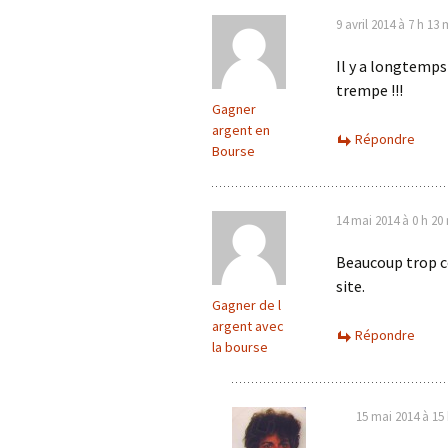
9 avril 2014 à 7 h 13 
Il y a longtemps
trempe !!!
Gagner
argent en
Répondre
Bourse
14 mai 2014 à 0 h 20
Beaucoup trop co
site.
Gagner de l
argent avec
Répondre
la bourse
15 mai 2014 à 15